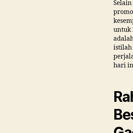
Selain
promo 
kesemp
untuk 
adalah
istila
perjal
hari i
Ra
Bes
Gac