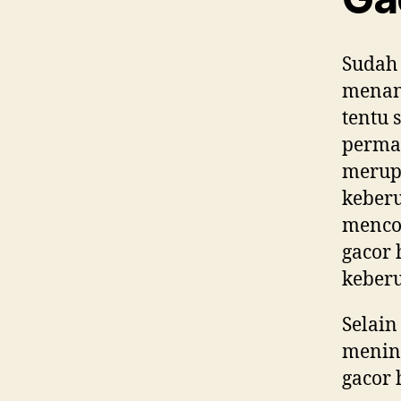
Sudah 
menang
tentu 
perma
merupa
keberu
mencob
gacor 
keberu
Selain
mening
gacor 