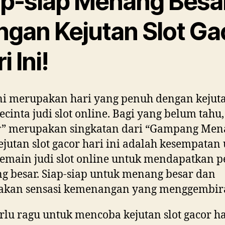
ap-siap Menang Besa
ngan Kejutan Slot Ga
i Ini!
ni merupakan hari yang penuh dengan kejut
ecinta judi slot online. Bagi yang belum tahu,
r” merupakan singkatan dari “Gampang Men
kejutan slot gacor hari ini adalah kesempatan
emain judi slot online untuk mendapatkan p
 besar. Siap-siap untuk menang besar dan
akan sensasi kemenangan yang menggembir
rlu ragu untuk mencoba kejutan slot gacor har