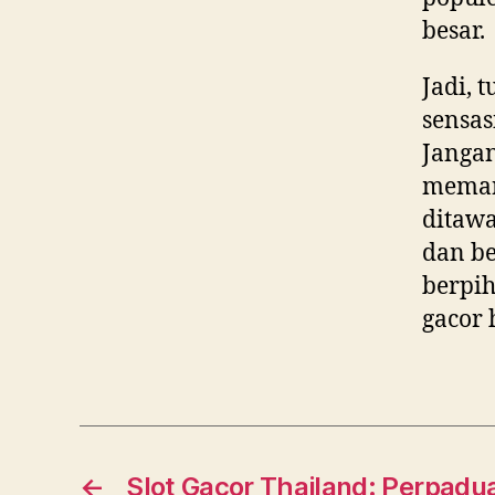
besar.
Jadi, 
sensas
Jangan
meman
ditawa
dan be
berpih
gacor 
←
Slot Gacor Thailand: Perpadua