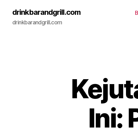
drinkbarandgrill.com
B
drinkbarandgrill.com
Kejut
Ini