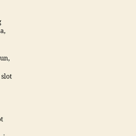
g
a,
un,
slot
t