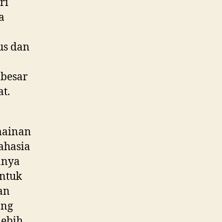
ri
a
us dan
 besar
at.
mainan
rahasia
anya
untuk
an
ang
lebih