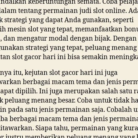
ndalkan keberuntungan semata. Coba pelaja
dalam tentang permainan judi slot online. Ad
 strategi yang dapat Anda gunakan, seperti
h mesin slot yang tepat, memanfaatkan bon
, dan mengatur modal dengan bijak. Dengan
nakan strategi yang tepat, peluang menang
utan slot gacor hari ini bisa semakin meningk
nya itu, kejutan slot gacor hari ini juga
arkan berbagai macam tema dan jenis per
apat dipilih. Ini juga merupakan salah satu 
ik peluang menang besar. Coba untuk tidak h
n pada satu jenis permainan saja. Cobalah 
ba berbagai macam tema dan jenis permain
itawarkan. Siapa tahu, permainan yang kur
r justru memberikan peluang menang yang 