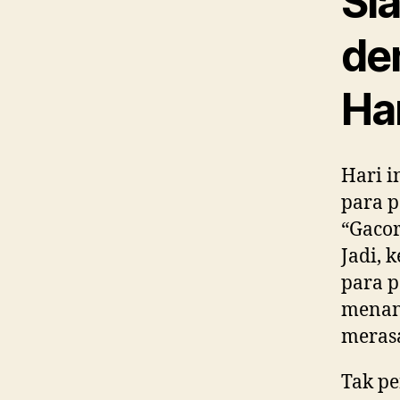
Si
de
Har
Hari i
para p
“Gaco
Jadi, 
para p
menang
meras
Tak pe