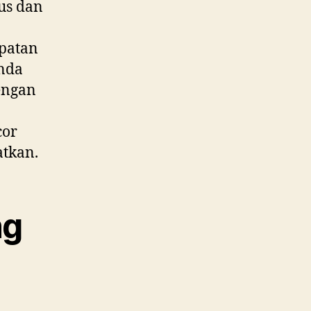
us dan
mpatan
Anda
dengan
cor
atkan.
ng