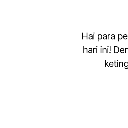
Hai para pec
hari ini! 
ketin