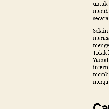
untuk 
membu
secara
Selain
merasa
menggu
Tidak 
Yamah
intern
membua
menjad
Ca