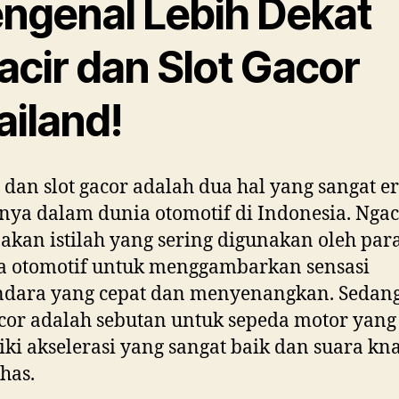
ngenal Lebih Dekat
acir dan Slot Gacor
ailand!
 dan slot gacor adalah dua hal yang sangat er
nya dalam dunia otomotif di Indonesia. Ngac
kan istilah yang sering digunakan oleh par
a otomotif untuk menggambarkan sensasi
ndara yang cepat dan menyenangkan. Sedan
acor adalah sebutan untuk sepeda motor yang
ki akselerasi yang sangat baik dan suara kn
has.