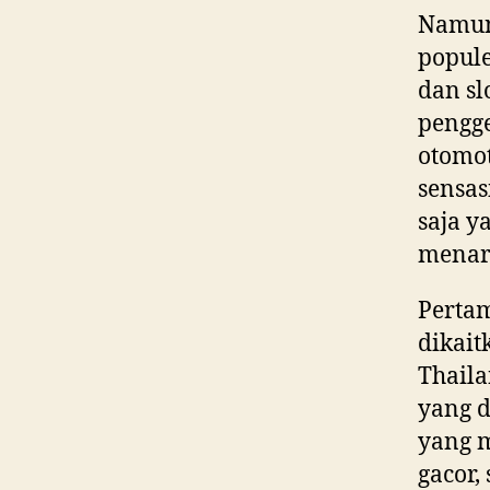
Namun,
popule
dan sl
pengg
otomot
sensas
saja y
menar
Pertam
dikait
Thaila
yang d
yang m
gacor,