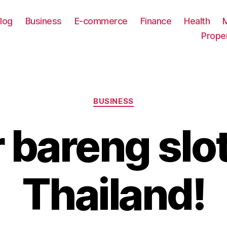
log
Business
E-commerce
Finance
Health
Prope
Categories
BUSINESS
 bareng slo
Thailand!