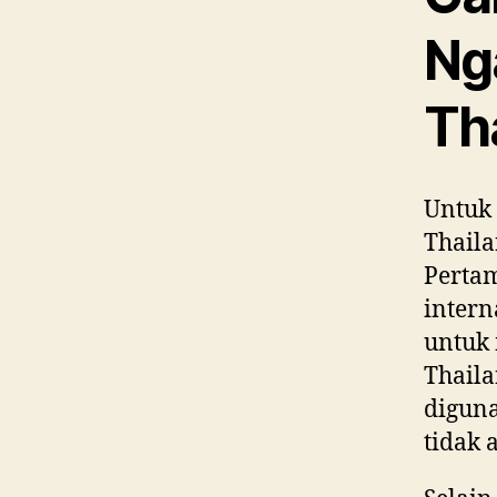
Ng
Th
Untuk 
Thaila
Pertam
intern
untuk 
Thaila
diguna
tidak 