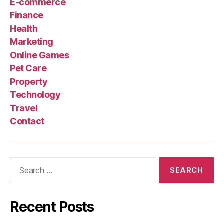
E-commerce
Finance
Health
Marketing
Online Games
Pet Care
Property
Technology
Travel
Contact
Search
for:
Recent Posts