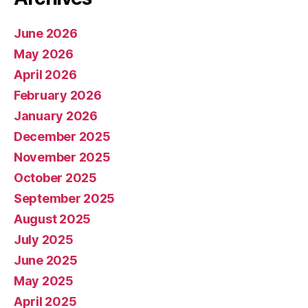
June 2026
May 2026
April 2026
February 2026
January 2026
December 2025
November 2025
October 2025
September 2025
August 2025
July 2025
June 2025
May 2025
April 2025