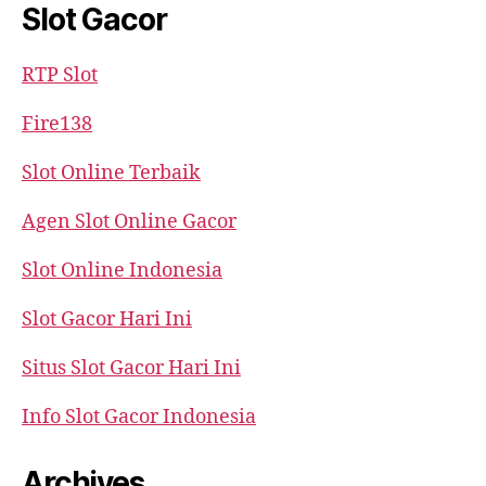
Slot Gacor
RTP Slot
Fire138
Slot Online Terbaik
Agen Slot Online Gacor
Slot Online Indonesia
Slot Gacor Hari Ini
Situs Slot Gacor Hari Ini
Info Slot Gacor Indonesia
Archives