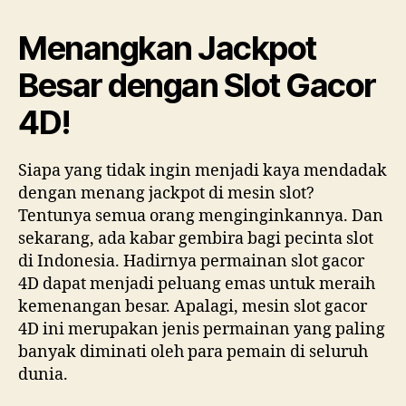
Menangkan Jackpot
Besar dengan Slot Gacor
4D!
Siapa yang tidak ingin menjadi kaya mendadak
dengan menang jackpot di mesin slot?
Tentunya semua orang menginginkannya. Dan
sekarang, ada kabar gembira bagi pecinta slot
di Indonesia. Hadirnya permainan slot gacor
4D dapat menjadi peluang emas untuk meraih
kemenangan besar. Apalagi, mesin slot gacor
4D ini merupakan jenis permainan yang paling
banyak diminati oleh para pemain di seluruh
dunia.