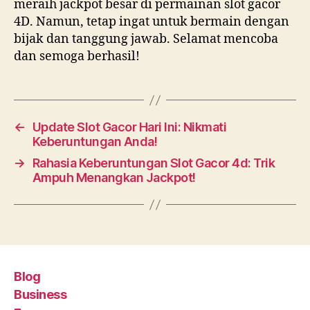
meraih jackpot besar di permainan slot gacor
4D. Namun, tetap ingat untuk bermain dengan
bijak dan tanggung jawab. Selamat mencoba
dan semoga berhasil!
←
Update Slot Gacor Hari Ini: Nikmati
Keberuntungan Anda!
→
Rahasia Keberuntungan Slot Gacor 4d: Trik
Ampuh Menangkan Jackpot!
Blog
Business