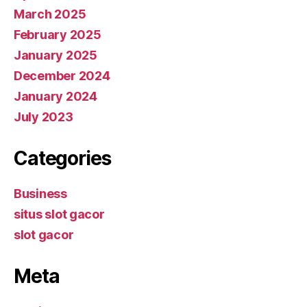
March 2025
February 2025
January 2025
December 2024
January 2024
July 2023
Categories
Business
situs slot gacor
slot gacor
Meta