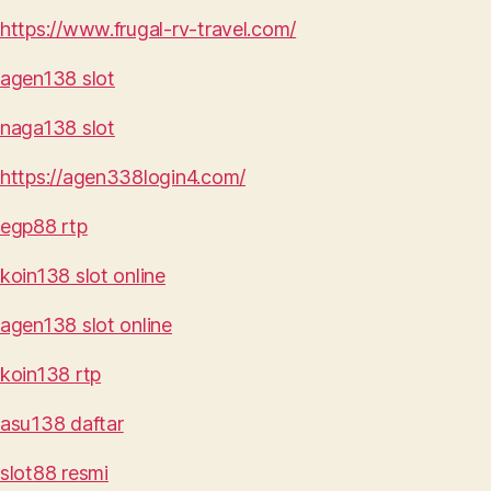
https://www.frugal-rv-travel.com/
agen138 slot
naga138 slot
https://agen338login4.com/
egp88 rtp
koin138 slot online
agen138 slot online
koin138 rtp
asu138 daftar
slot88 resmi