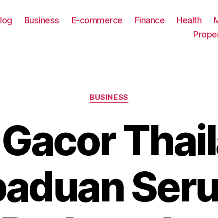
log
Business
E-commerce
Finance
Health
Prope
Categories
BUSINESS
 Gacor Thai
aduan Seru