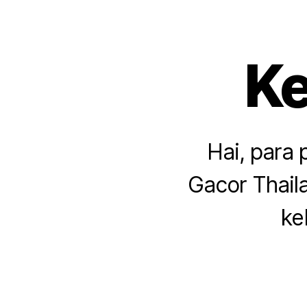
Ke
Hai, para 
Gacor Thai
ke