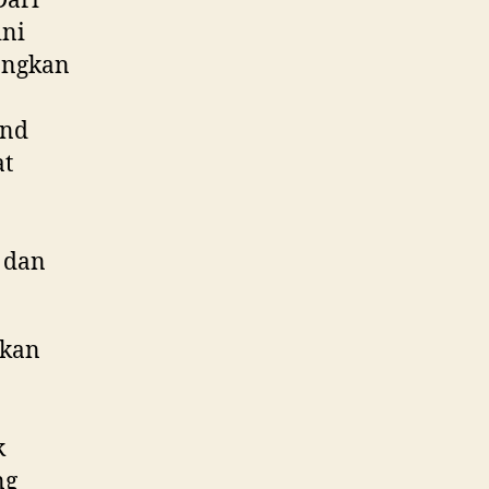
Dari
ini
angkan
and
at
 dan
rkan
k
ng