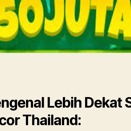
ngenal Lebih Dekat S
cor Thailand: