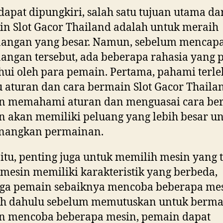
dapat dipungkiri, salah satu tujuan utama da
n Slot Gacor Thailand adalah untuk meraih
angan yang besar. Namun, sebelum mencapa
ngan tersebut, ada beberapa rahasia yang 
hui oleh para pemain. Pertama, pahami terle
 aturan dan cara bermain Slot Gacor Thaila
n memahami aturan dan menguasai cara be
 akan memiliki peluang yang lebih besar u
angkan permainan.
 itu, penting juga untuk memilih mesin yang t
 mesin memiliki karakteristik yang berbeda,
gga pemain sebaiknya mencoba beberapa me
bih dahulu sebelum memutuskan untuk berma
n mencoba beberapa mesin, pemain dapat