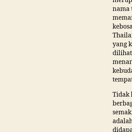
merupa
nama t
meman
kebosa
Thail
yang k
diliha
menam
kebuda
tempat
Tidak 
berba
semaki
adalah
didapa