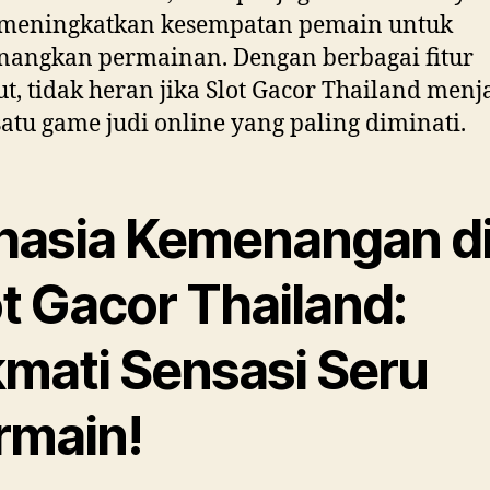
 meningkatkan kesempatan pemain untuk
angkan permainan. Dengan berbagai fitur
ut, tidak heran jika Slot Gacor Thailand menj
satu game judi online yang paling diminati.
hasia Kemenangan d
t Gacor Thailand:
kmati Sensasi Seru
rmain!