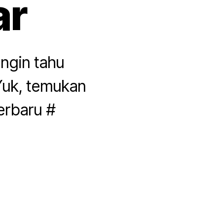
ar
ingin tahu
Yuk, temukan
erbaru #