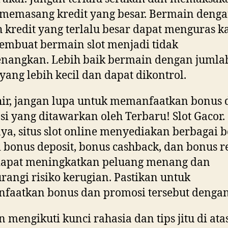
memasang kredit yang besar. Bermain deng
 kredit yang terlalu besar dapat menguras k
mbuat bermain slot menjadi tidak
nangkan. Lebih baik bermain dengan jumla
 yang lebih kecil dan dapat dikontrol.
ir, jangan lupa untuk memanfaatkan bonus 
i yang ditawarkan oleh Terbaru! Slot Gacor.
ya, situs slot online menyediakan berbagai 
i bonus deposit, bonus cashback, dan bonus r
dapat meningkatkan peluang menang dan
angi risiko kerugian. Pastikan untuk
aatkan bonus dan promosi tersebut dengan 
 mengikuti kunci rahasia dan tips jitu di atas