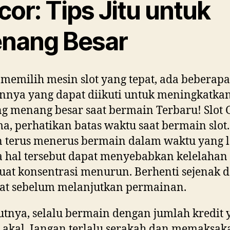
or: Tips Jitu untuk
nang Besar
 memilih mesin slot yang tepat, ada beberapa
ainnya yang dapat diikuti untuk meningkatka
g menang besar saat bermain Terbaru! Slot G
a, perhatikan batas waktu saat bermain slot.
n terus menerus bermain dalam waktu yang 
 hal tersebut dapat menyebabkan kelelahan
t konsentrasi menurun. Berhenti sejenak 
hat sebelum melanjutkan permainan.
utnya, selalu bermain dengan jumlah kredit 
akal. Jangan terlalu serakah dan memaksaka