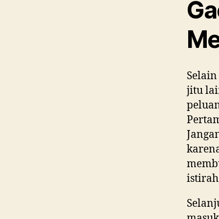
Gac
Me
Selain
jitu l
peluan
Pertam
Janga
karena
membua
istira
Selanj
masuk 