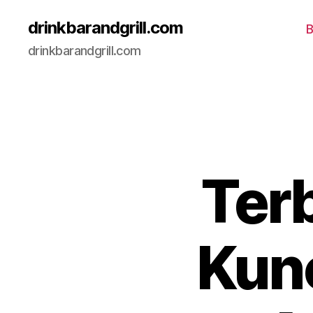
drinkbarandgrill.com
B
drinkbarandgrill.com
Terb
Kunc