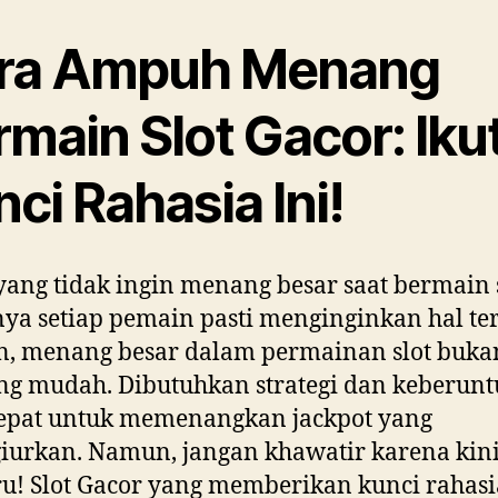
ra Ampuh Menang
main Slot Gacor: Ikut
ci Rahasia Ini!
yang tidak ingin menang besar saat bermain 
ya setiap pemain pasti menginginkan hal ter
, menang besar dalam permainan slot buka
ng mudah. Dibutuhkan strategi dan keberun
tepat untuk memenangkan jackpot yang
urkan. Namun, jangan khawatir karena kin
u! Slot Gacor yang memberikan kunci rahasi