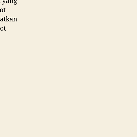
t yang
ot
katkan
ot