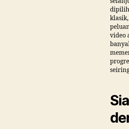
selanj
dipili
klasik
peluan
video 
banyak
memen
progre
seirin
Si
de