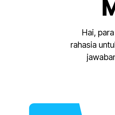
M
Hai, para
rahasia unt
jawaban