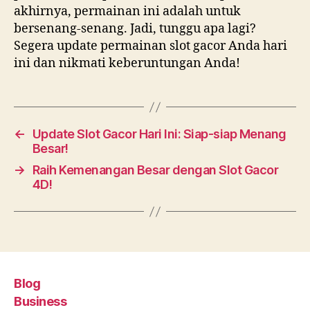
akhirnya, permainan ini adalah untuk
bersenang-senang. Jadi, tunggu apa lagi?
Segera update permainan slot gacor Anda hari
ini dan nikmati keberuntungan Anda!
←
Update Slot Gacor Hari Ini: Siap-siap Menang
Besar!
→
Raih Kemenangan Besar dengan Slot Gacor
4D!
Blog
Business