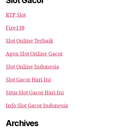
Slot Gacor
RTP Slot
Fire138
Slot Online Terbaik
Agen Slot Online Gacor
Slot Online Indonesia
Slot Gacor Hari Ini
Situs Slot Gacor Hari Ini
Info Slot Gacor Indonesia
Archives