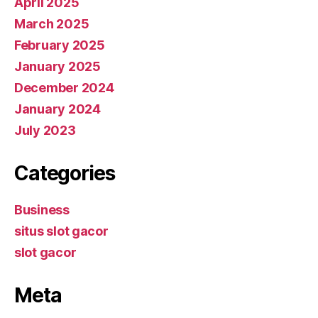
April 2025
March 2025
February 2025
January 2025
December 2024
January 2024
July 2023
Categories
Business
situs slot gacor
slot gacor
Meta