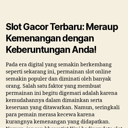
Slot Gacor Terbaru: Meraup
Kemenangan dengan
Keberuntungan Anda!
Pada era digital yang semakin berkembang
seperti sekarang ini, permainan slot online
semakin populer dan diminati oleh banyak
orang. Salah satu faktor yang membuat
permainan ini begitu digemari adalah karena
kemudahannya dalam dimainkan serta
keseruan yang ditawarkan. Namun, seringkali
para pemain merasa kecewa karena
kurangnya kemenangan yang didapatkan.