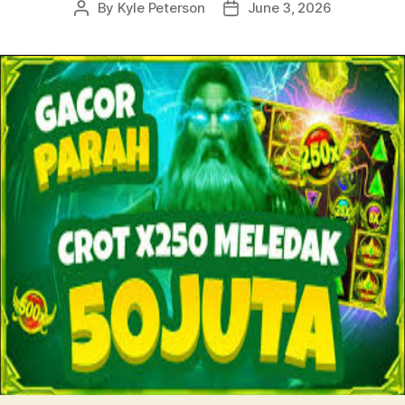
By
Kyle Peterson
June 3, 2026
Post
Post
author
date