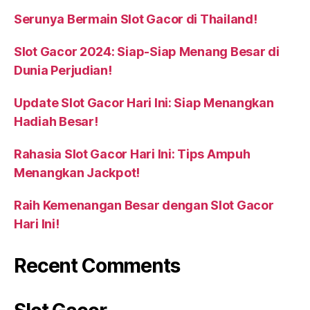
Serunya Bermain Slot Gacor di Thailand!
Slot Gacor 2024: Siap-Siap Menang Besar di
Dunia Perjudian!
Update Slot Gacor Hari Ini: Siap Menangkan
Hadiah Besar!
Rahasia Slot Gacor Hari Ini: Tips Ampuh
Menangkan Jackpot!
Raih Kemenangan Besar dengan Slot Gacor
Hari Ini!
Recent Comments