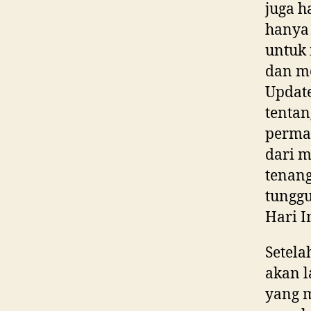
juga h
hanya 
untuk
dan m
Update
tentan
permai
dari m
tenang
tunggu
Hari I
Setela
akan l
yang 