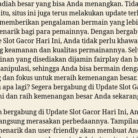
adiah besar yang bisa Anda menangkan. Tid
itu, situs ini juga terus melakukan update te
 memberikan pengalaman bermain yang lebi
enarik bagi para pemainnya. Dengan bergab
 Slot Gacor Hari Ini, Anda tidak perlu khawat
g keamanan dan kualitas permainannya. Se
nan yang disediakan dijamin fairplay dan 
anipulasi, sehingga Anda bisa bermain den
 dan fokus untuk meraih kemenangan besar. 
 apa lagi? Segera bergabung di Update Slot G
ni dan raih kemenangan besar Anda sekarang
h bergabung di Update Slot Gacor Hari Ini, A
angsung merasakan perbedaannya. Tampilan
menarik dan user-friendly akan membuat An