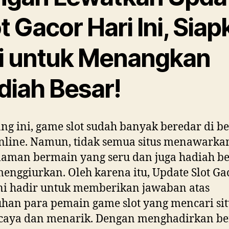
t Gacor Hari Ini, Sia
ri untuk Menangkan
diah Besar!
ng ini, game slot sudah banyak beredar di b
online. Namun, tidak semua situs menawarka
aman bermain yang seru dan juga hadiah be
enggiurkan. Oleh karena itu, Update Slot Ga
ni hadir untuk memberikan jawaban atas
han para pemain game slot yang mencari sit
rcaya dan menarik. Dengan menghadirkan be