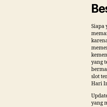
Be
Siapa 
memang
karena
memen
kemena
yang 
bermai
slot t
Hari I
Update
yang 