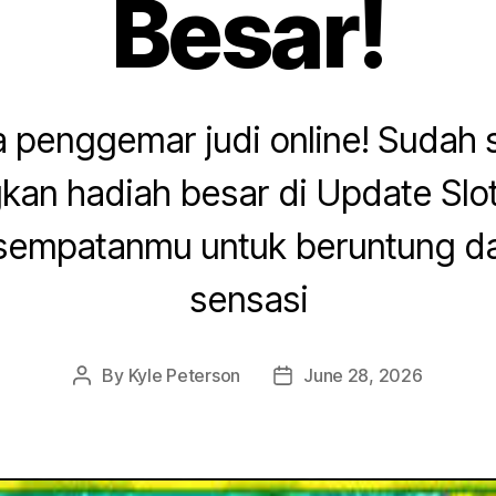
Besar!
a penggemar judi online! Sudah 
n hadiah besar di Update Slot
 kesempatanmu untuk beruntung d
sensasi
By
Kyle Peterson
June 28, 2026
Post
Post
author
date