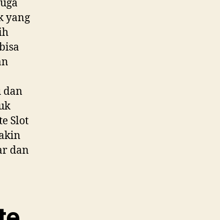
juga
k yang
ih
bisa
an
 dan
uk
e Slot
akin
ar dan
te