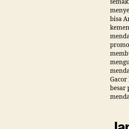
semaki
menye
bisa A
kemena
menda
promos
membu
mengu
mendap
Gacor 
besar
menda
Ja