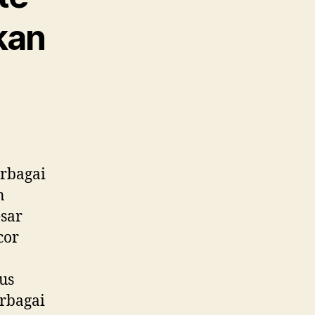
pkan
erbagai
n
sar
cor
us
rbagai