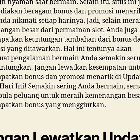
n nyaman saat bermain. Selain itu, situs ini 
diakan beragam bonus dan promosi menari
nda nikmati setiap harinya. Jadi, selain mera
ngan besar dari permainan slot, Anda juga 
patkan keuntungan tambahan dari bonus d
i yang ditawarkan. Hal ini tentunya akan
at pengalaman bermain Anda semakin seru
ntungkan. Jangan lewatkan kesempatan unt
atkan bonus dan promosi menarik di Updat
Hari Ini! Semakin sering Anda bermain, sem
 pula peluang untuk meraih kemenangan bes
patkan bonus yang menggiurkan.
ngan Lewatkan Upda