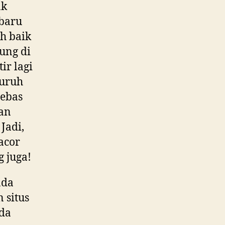
ak
rbaru
h baik
ung di
ir lagi
luruh
bebas
gan
Jadi,
acor
 juga!
nda
 situs
da