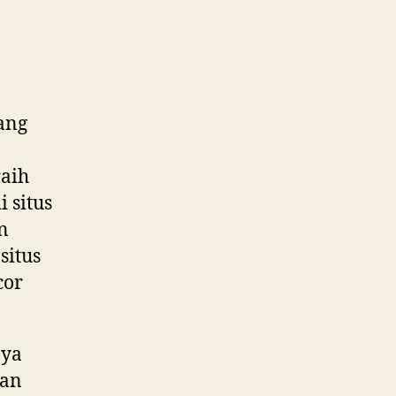
ang
aih
 situs
n
situs
cor
aya
dan