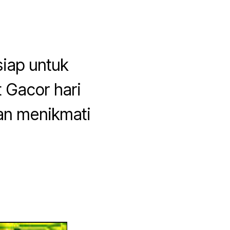
siap untuk
 Gacor hari
an menikmati