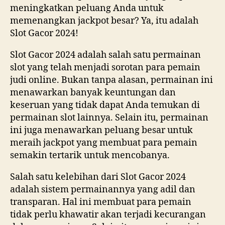
meningkatkan peluang Anda untuk
memenangkan jackpot besar? Ya, itu adalah
Slot Gacor 2024!
Slot Gacor 2024 adalah salah satu permainan
slot yang telah menjadi sorotan para pemain
judi online. Bukan tanpa alasan, permainan ini
menawarkan banyak keuntungan dan
keseruan yang tidak dapat Anda temukan di
permainan slot lainnya. Selain itu, permainan
ini juga menawarkan peluang besar untuk
meraih jackpot yang membuat para pemain
semakin tertarik untuk mencobanya.
Salah satu kelebihan dari Slot Gacor 2024
adalah sistem permainannya yang adil dan
transparan. Hal ini membuat para pemain
tidak perlu khawatir akan terjadi kecurangan