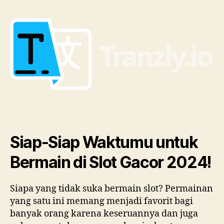
Siap-Siap Waktumu untuk
Bermain di Slot Gacor 2024!
Siapa yang tidak suka bermain slot? Permainan
yang satu ini memang menjadi favorit bagi
banyak orang karena keseruannya dan juga