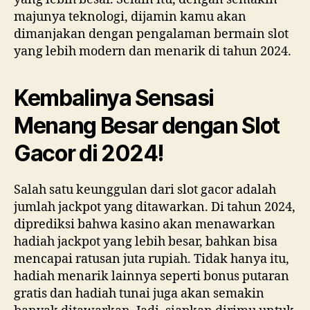
majunya teknologi, dijamin kamu akan
dimanjakan dengan pengalaman bermain slot
yang lebih modern dan menarik di tahun 2024.
Kembalinya Sensasi
Menang Besar dengan Slot
Gacor di 2024!
Salah satu keunggulan dari slot gacor adalah
jumlah jackpot yang ditawarkan. Di tahun 2024,
diprediksi bahwa kasino akan menawarkan
hadiah jackpot yang lebih besar, bahkan bisa
mencapai ratusan juta rupiah. Tidak hanya itu,
hadiah menarik lainnya seperti bonus putaran
gratis dan hadiah tunai juga akan semakin