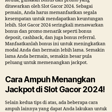
Kedua, gunakan bonus dan promo yang
ditawarkan oleh Slot Gacor 2024. Sebagai
pemain, Anda harus memanfaatkan segala
kesempatan untuk mendapatkan keuntungan
lebih. Slot Gacor 2024 seringkali menawarkan
bonus dan promo menarik seperti bonus
deposit, cashback, dan juga bonus referral.
Manfaatkanlah bonus ini untuk meningkatkan
modal Anda dan bermain lebih lama. Semakin
lama Anda bermain, semakin besar pula
peluang untuk memenangkan jackpot.
Cara Ampuh Menangkan
Jackpot di Slot Gacor 2024!
Selain kedua tips di atas, ada beberapa cara
ampuh lainnya yang dapat Anda lakukan untuk