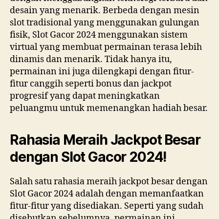
desain yang menarik. Berbeda dengan mesin
slot tradisional yang menggunakan gulungan
fisik, Slot Gacor 2024 menggunakan sistem
virtual yang membuat permainan terasa lebih
dinamis dan menarik. Tidak hanya itu,
permainan ini juga dilengkapi dengan fitur-
fitur canggih seperti bonus dan jackpot
progresif yang dapat meningkatkan
peluangmu untuk memenangkan hadiah besar.
Rahasia Meraih Jackpot Besar
dengan Slot Gacor 2024!
Salah satu rahasia meraih jackpot besar dengan
Slot Gacor 2024 adalah dengan memanfaatkan
fitur-fitur yang disediakan. Seperti yang sudah
disebutkan sebelumnya, permainan ini