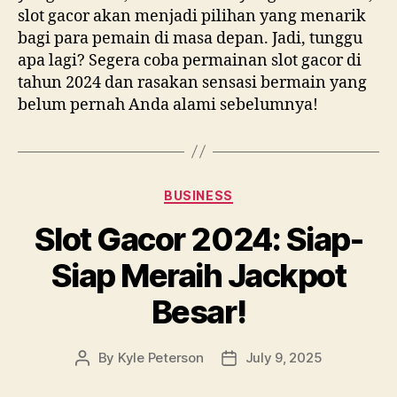
slot gacor akan menjadi pilihan yang menarik
bagi para pemain di masa depan. Jadi, tunggu
apa lagi? Segera coba permainan slot gacor di
tahun 2024 dan rasakan sensasi bermain yang
belum pernah Anda alami sebelumnya!
Categories
BUSINESS
Slot Gacor 2024: Siap-
Siap Meraih Jackpot
Besar!
By
Kyle Peterson
July 9, 2025
Post
Post
author
date