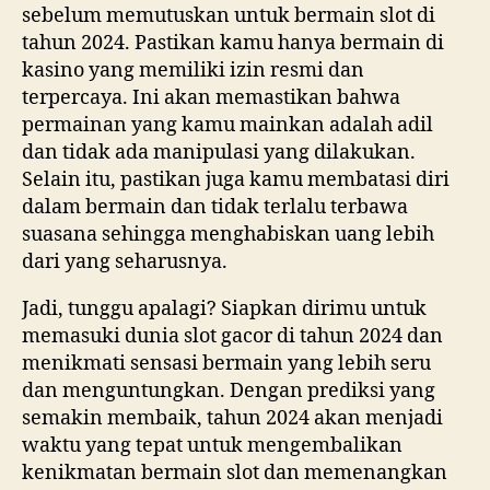
sebelum memutuskan untuk bermain slot di
tahun 2024. Pastikan kamu hanya bermain di
kasino yang memiliki izin resmi dan
terpercaya. Ini akan memastikan bahwa
permainan yang kamu mainkan adalah adil
dan tidak ada manipulasi yang dilakukan.
Selain itu, pastikan juga kamu membatasi diri
dalam bermain dan tidak terlalu terbawa
suasana sehingga menghabiskan uang lebih
dari yang seharusnya.
Jadi, tunggu apalagi? Siapkan dirimu untuk
memasuki dunia slot gacor di tahun 2024 dan
menikmati sensasi bermain yang lebih seru
dan menguntungkan. Dengan prediksi yang
semakin membaik, tahun 2024 akan menjadi
waktu yang tepat untuk mengembalikan
kenikmatan bermain slot dan memenangkan