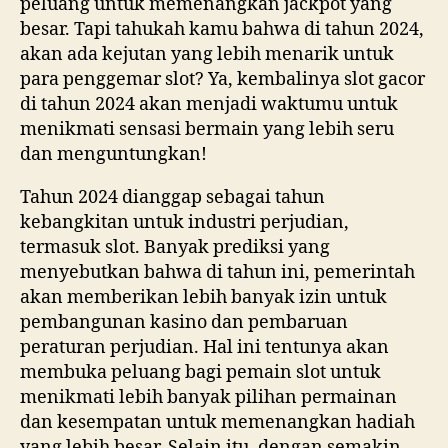
peluang untuk memenangkan jackpot yang
besar. Tapi tahukah kamu bahwa di tahun 2024,
akan ada kejutan yang lebih menarik untuk
para penggemar slot? Ya, kembalinya slot gacor
di tahun 2024 akan menjadi waktumu untuk
menikmati sensasi bermain yang lebih seru
dan menguntungkan!
Tahun 2024 dianggap sebagai tahun
kebangkitan untuk industri perjudian,
termasuk slot. Banyak prediksi yang
menyebutkan bahwa di tahun ini, pemerintah
akan memberikan lebih banyak izin untuk
pembangunan kasino dan pembaruan
peraturan perjudian. Hal ini tentunya akan
membuka peluang bagi pemain slot untuk
menikmati lebih banyak pilihan permainan
dan kesempatan untuk memenangkan hadiah
yang lebih besar. Selain itu, dengan semakin