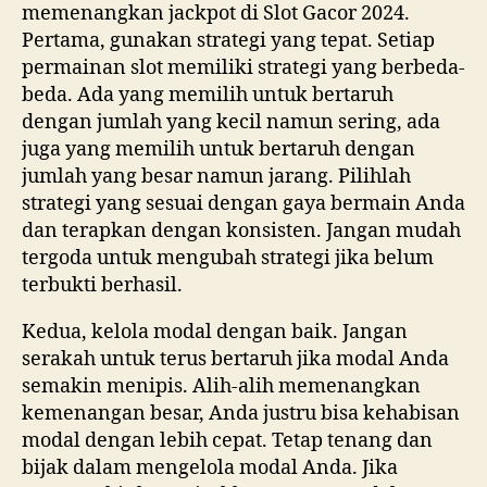
memenangkan jackpot di Slot Gacor 2024.
Pertama, gunakan strategi yang tepat. Setiap
permainan slot memiliki strategi yang berbeda-
beda. Ada yang memilih untuk bertaruh
dengan jumlah yang kecil namun sering, ada
juga yang memilih untuk bertaruh dengan
jumlah yang besar namun jarang. Pilihlah
strategi yang sesuai dengan gaya bermain Anda
dan terapkan dengan konsisten. Jangan mudah
tergoda untuk mengubah strategi jika belum
terbukti berhasil.
Kedua, kelola modal dengan baik. Jangan
serakah untuk terus bertaruh jika modal Anda
semakin menipis. Alih-alih memenangkan
kemenangan besar, Anda justru bisa kehabisan
modal dengan lebih cepat. Tetap tenang dan
bijak dalam mengelola modal Anda. Jika