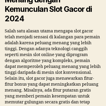
Kemunculan Slot Gacor di
2024
Salah satu alasan utama mengapa slot gacor
telah menjadi sensasi di kalangan para pemain
adalah karena peluang menang yang lebih
tinggi. Dengan adanya teknologi canggih
seperti mesin slot online yang diprogram
dengan algoritme yang kompleks, pemain
dapat memperoleh peluang menang yang lebih
tinggi daripada di mesin slot konvensional.
Selain itu, slot gacor juga menawarkan fitur-
fitur bonus yang dapat meningkatkan peluang
menang. Misalnya, ada fitur putaran gratis
yang memberi pemain kesempatan untuk
memutar gulungan secara gratis dan tetap