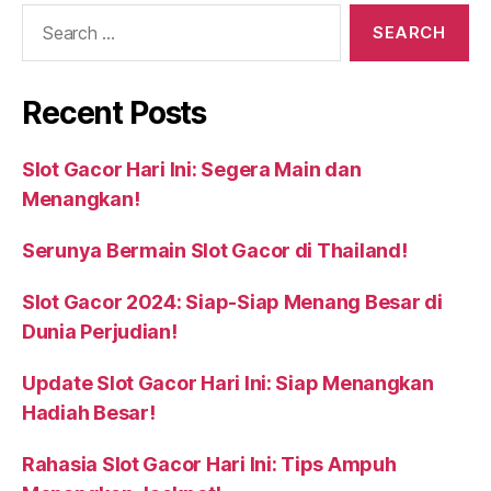
Search
for:
Recent Posts
Slot Gacor Hari Ini: Segera Main dan
Menangkan!
Serunya Bermain Slot Gacor di Thailand!
Slot Gacor 2024: Siap-Siap Menang Besar di
Dunia Perjudian!
Update Slot Gacor Hari Ini: Siap Menangkan
Hadiah Besar!
Rahasia Slot Gacor Hari Ini: Tips Ampuh