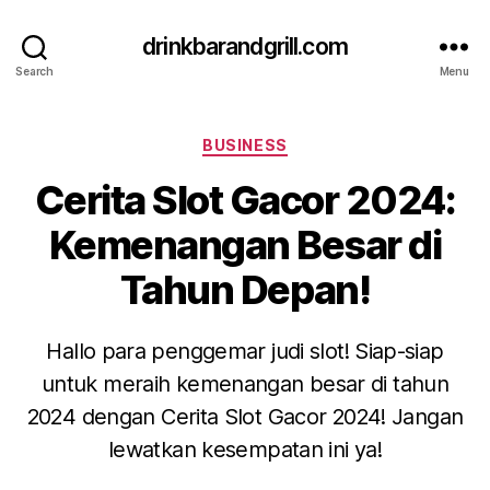
drinkbarandgrill.com
Search
Menu
Categories
BUSINESS
Cerita Slot Gacor 2024:
Kemenangan Besar di
Tahun Depan!
Hallo para penggemar judi slot! Siap-siap
untuk meraih kemenangan besar di tahun
2024 dengan Cerita Slot Gacor 2024! Jangan
lewatkan kesempatan ini ya!