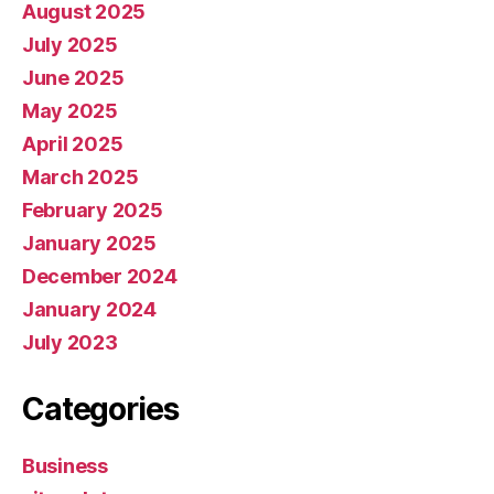
August 2025
July 2025
June 2025
May 2025
April 2025
March 2025
February 2025
January 2025
December 2024
January 2024
July 2023
Categories
Business