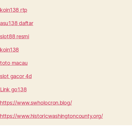
koin138 rtp
asu138 daftar
slot88 resmi
koin138
toto macau
slot gacor 4d
Link go138
https://www.swholocron.blog/
https://www.historicwashingtoncounty.org/