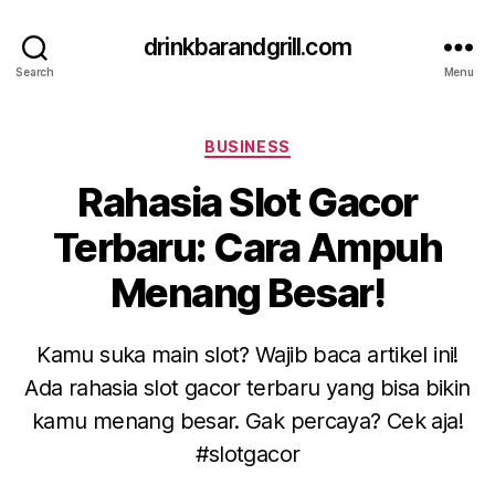
drinkbarandgrill.com
Search
Menu
Categories
BUSINESS
Rahasia Slot Gacor
Terbaru: Cara Ampuh
Menang Besar!
Kamu suka main slot? Wajib baca artikel ini!
Ada rahasia slot gacor terbaru yang bisa bikin
kamu menang besar. Gak percaya? Cek aja!
#slotgacor