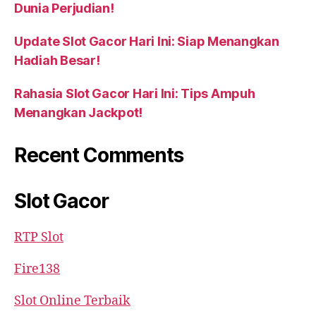
Dunia Perjudian!
Update Slot Gacor Hari Ini: Siap Menangkan
Hadiah Besar!
Rahasia Slot Gacor Hari Ini: Tips Ampuh
Menangkan Jackpot!
Recent Comments
Slot Gacor
RTP Slot
Fire138
Slot Online Terbaik