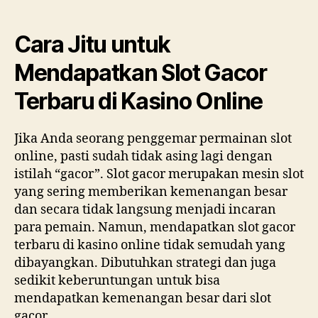
Cara Jitu untuk
Mendapatkan Slot Gacor
Terbaru di Kasino Online
Jika Anda seorang penggemar permainan slot
online, pasti sudah tidak asing lagi dengan
istilah “gacor”. Slot gacor merupakan mesin slot
yang sering memberikan kemenangan besar
dan secara tidak langsung menjadi incaran
para pemain. Namun, mendapatkan slot gacor
terbaru di kasino online tidak semudah yang
dibayangkan. Dibutuhkan strategi dan juga
sedikit keberuntungan untuk bisa
mendapatkan kemenangan besar dari slot
gacor.