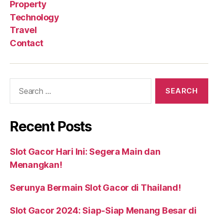
Property
Technology
Travel
Contact
Search
for:
Recent Posts
Slot Gacor Hari Ini: Segera Main dan
Menangkan!
Serunya Bermain Slot Gacor di Thailand!
Slot Gacor 2024: Siap-Siap Menang Besar di