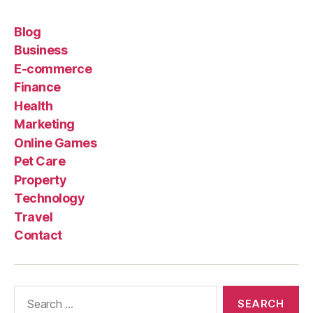
Blog
Business
E-commerce
Finance
Health
Marketing
Online Games
Pet Care
Property
Technology
Travel
Contact
Search
for: