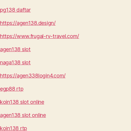
pg138 daftar
https://agen138.design/
https://www.frugal-rv-travel.com/
agen138 slot
naga138 slot
https://agen338login4.com/
egp88 rtp
koin138 slot online
agen138 slot online
koin138 rtp