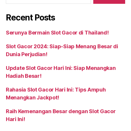
Recent Posts
Serunya Bermain Slot Gacor di Thailand!
Slot Gacor 2024: Siap-Siap Menang Besar di
Dunia Perjudian!
Update Slot Gacor Hari Ini: Siap Menangkan
Hadiah Besar!
Rahasia Slot Gacor Hari Ini: Tips Ampuh
Menangkan Jackpot!
Raih Kemenangan Besar dengan Slot Gacor
Hari Ini!