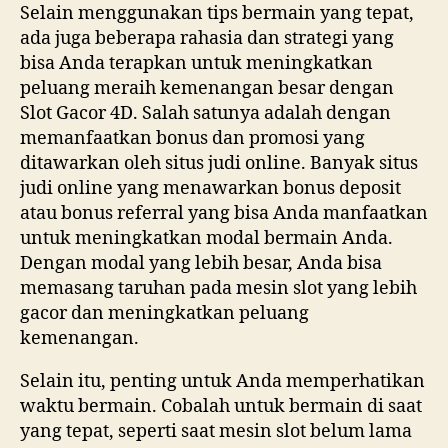
Selain menggunakan tips bermain yang tepat,
ada juga beberapa rahasia dan strategi yang
bisa Anda terapkan untuk meningkatkan
peluang meraih kemenangan besar dengan
Slot Gacor 4D. Salah satunya adalah dengan
memanfaatkan bonus dan promosi yang
ditawarkan oleh situs judi online. Banyak situs
judi online yang menawarkan bonus deposit
atau bonus referral yang bisa Anda manfaatkan
untuk meningkatkan modal bermain Anda.
Dengan modal yang lebih besar, Anda bisa
memasang taruhan pada mesin slot yang lebih
gacor dan meningkatkan peluang
kemenangan.
Selain itu, penting untuk Anda memperhatikan
waktu bermain. Cobalah untuk bermain di saat
yang tepat, seperti saat mesin slot belum lama