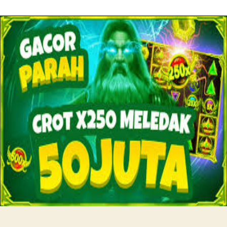
author
date