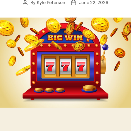
By
Kyle Peterson
June 22, 2026
Post
Post
author
date