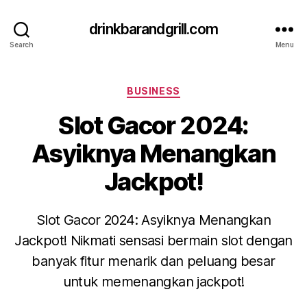
drinkbarandgrill.com
Search
Menu
Categories
BUSINESS
Slot Gacor 2024:
Asyiknya Menangkan
Jackpot!
Slot Gacor 2024: Asyiknya Menangkan
Jackpot! Nikmati sensasi bermain slot dengan
banyak fitur menarik dan peluang besar
untuk memenangkan jackpot!