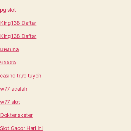
pg slot
King138 Daftar
King138 Daftar
แทงบอล
บอลสด
casino trực tuyến
w77 adalah
w77 slot
Dokter sketer
Slot Gacor Hari Ini