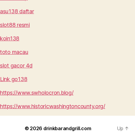
asu138 daftar
slot88 resmi
koin138
toto macau
slot gacor 4d
Link go138
https://www.swholocron.blog/
https://www.historicwashingtoncounty.org/
© 2026
drinkbarandgrill.com
Up
↑