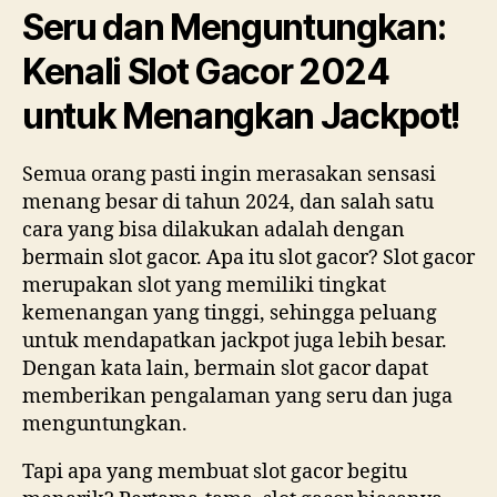
Seru dan Menguntungkan:
Kenali Slot Gacor 2024
untuk Menangkan Jackpot!
Semua orang pasti ingin merasakan sensasi
menang besar di tahun 2024, dan salah satu
cara yang bisa dilakukan adalah dengan
bermain slot gacor. Apa itu slot gacor? Slot gacor
merupakan slot yang memiliki tingkat
kemenangan yang tinggi, sehingga peluang
untuk mendapatkan jackpot juga lebih besar.
Dengan kata lain, bermain slot gacor dapat
memberikan pengalaman yang seru dan juga
menguntungkan.
Tapi apa yang membuat slot gacor begitu