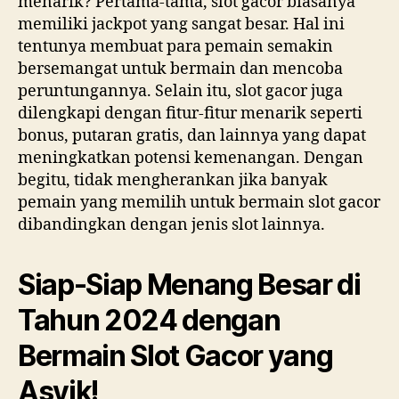
menarik? Pertama-tama, slot gacor biasanya
memiliki jackpot yang sangat besar. Hal ini
tentunya membuat para pemain semakin
bersemangat untuk bermain dan mencoba
peruntungannya. Selain itu, slot gacor juga
dilengkapi dengan fitur-fitur menarik seperti
bonus, putaran gratis, dan lainnya yang dapat
meningkatkan potensi kemenangan. Dengan
begitu, tidak mengherankan jika banyak
pemain yang memilih untuk bermain slot gacor
dibandingkan dengan jenis slot lainnya.
Siap-Siap Menang Besar di
Tahun 2024 dengan
Bermain Slot Gacor yang
Asyik!