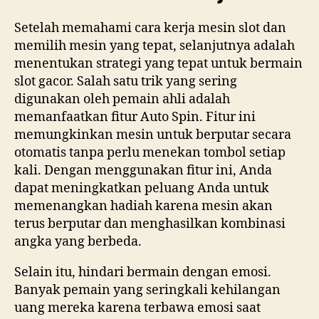
Setelah memahami cara kerja mesin slot dan
memilih mesin yang tepat, selanjutnya adalah
menentukan strategi yang tepat untuk bermain
slot gacor. Salah satu trik yang sering
digunakan oleh pemain ahli adalah
memanfaatkan fitur Auto Spin. Fitur ini
memungkinkan mesin untuk berputar secara
otomatis tanpa perlu menekan tombol setiap
kali. Dengan menggunakan fitur ini, Anda
dapat meningkatkan peluang Anda untuk
memenangkan hadiah karena mesin akan
terus berputar dan menghasilkan kombinasi
angka yang berbeda.
Selain itu, hindari bermain dengan emosi.
Banyak pemain yang seringkali kehilangan
uang mereka karena terbawa emosi saat