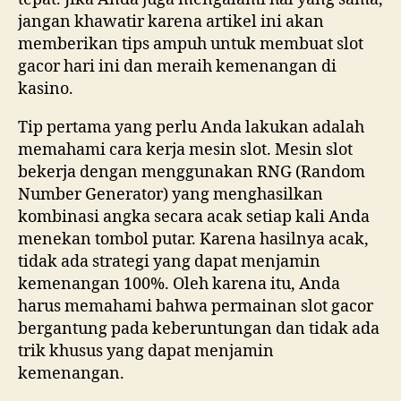
jangan khawatir karena artikel ini akan
memberikan tips ampuh untuk membuat slot
gacor hari ini dan meraih kemenangan di
kasino.
Tip pertama yang perlu Anda lakukan adalah
memahami cara kerja mesin slot. Mesin slot
bekerja dengan menggunakan RNG (Random
Number Generator) yang menghasilkan
kombinasi angka secara acak setiap kali Anda
menekan tombol putar. Karena hasilnya acak,
tidak ada strategi yang dapat menjamin
kemenangan 100%. Oleh karena itu, Anda
harus memahami bahwa permainan slot gacor
bergantung pada keberuntungan dan tidak ada
trik khusus yang dapat menjamin
kemenangan.