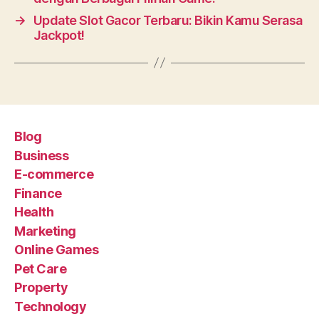
→
Update Slot Gacor Terbaru: Bikin Kamu Serasa
Jackpot!
Blog
Business
E-commerce
Finance
Health
Marketing
Online Games
Pet Care
Property
Technology