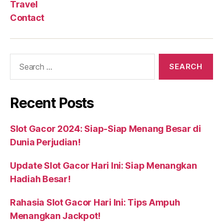
Travel
Contact
Search
for:
Recent Posts
Slot Gacor 2024: Siap-Siap Menang Besar di
Dunia Perjudian!
Update Slot Gacor Hari Ini: Siap Menangkan
Hadiah Besar!
Rahasia Slot Gacor Hari Ini: Tips Ampuh
Menangkan Jackpot!