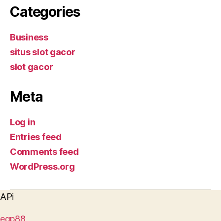
Categories
Business
situs slot gacor
slot gacor
Meta
Log in
Entries feed
Comments feed
WordPress.org
APi
egp88