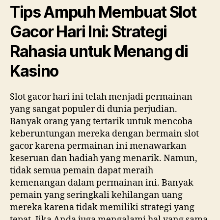
Tips Ampuh Membuat Slot
Gacor Hari Ini: Strategi
Rahasia untuk Menang di
Kasino
Slot gacor hari ini telah menjadi permainan
yang sangat populer di dunia perjudian.
Banyak orang yang tertarik untuk mencoba
keberuntungan mereka dengan bermain slot
gacor karena permainan ini menawarkan
keseruan dan hadiah yang menarik. Namun,
tidak semua pemain dapat meraih
kemenangan dalam permainan ini. Banyak
pemain yang seringkali kehilangan uang
mereka karena tidak memiliki strategi yang
tepat. Jika Anda juga mengalami hal yang sama,