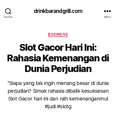
drinkbarandgrill.com
Search
Menu
Categories
BUSINESS
Slot Gacor Hari Ini:
Rahasia Kemenangan di
Dunia Perjudian
“Siapa yang tak ingin menang besar di dunia
perjudian? Simak rahasia dibalik kesuksesan
Slot Gacor hari ini dan raih kemenanganmu!
#judi #slotg