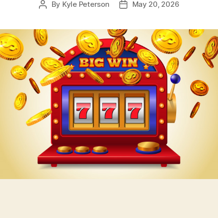
By
Kyle Peterson
May 20, 2026
Post
Post
author
date