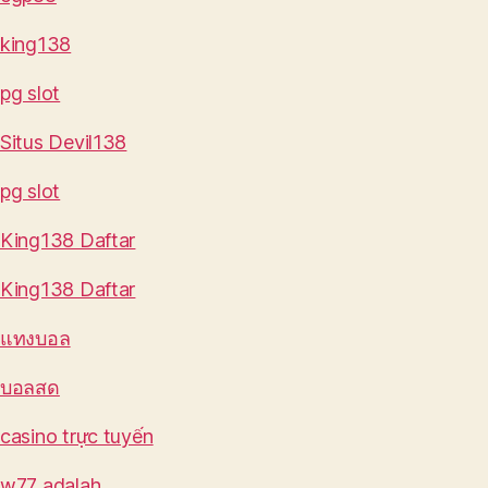
king138
pg slot
Situs Devil138
pg slot
King138 Daftar
King138 Daftar
แทงบอล
บอลสด
casino trực tuyến
w77 adalah