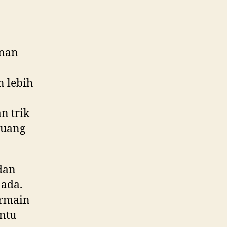
inan
 lebih
n trik
luang
dan
 ada.
ermain
ntu