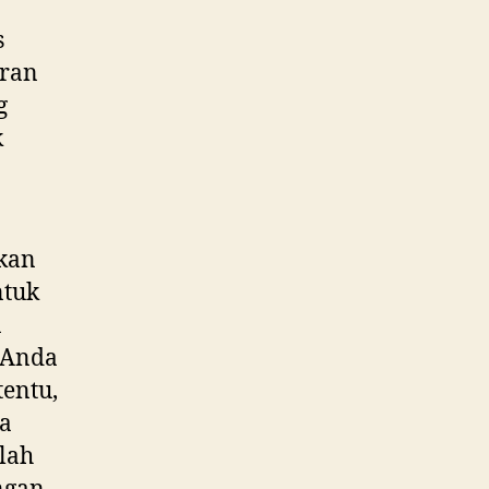
s
aran
g
k
akan
ntuk
n
t Anda
entu,
da
lah