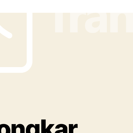
ongkar