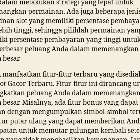
alam melakukan strategi yang tepat untuk
angkan permainan. Ada juga beberapa jeni
nan slot yang memiliki persentase pembay
ebih tinggi, sehingga pilihlah permainan yan
ki persentase pembayaran yang tinggi untu
rbesar peluang Anda dalam memenangkan
 besar.
 manfaatkan fitur-fitur terbaru yang disedi
lot Gacor Terbaru. Fitur-fitur ini dirancang u
gkatkan peluang Anda dalam memenangka
 besar. Misalnya, ada fitur bonus yang dapa
an dengan mengumpulkan simbol-simbol tert
itur putar ulang yang dapat memberikan An
patan untuk memutar gulungan kembali sete