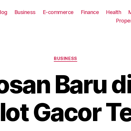
log
Business
E-commerce
Finance
Health
Prope
Categories
BUSINESS
osan Baru di
Slot Gacor T