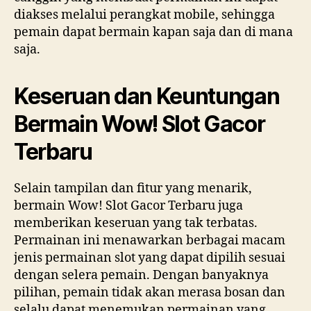
diakses melalui perangkat mobile, sehingga
pemain dapat bermain kapan saja dan di mana
saja.
Keseruan dan Keuntungan
Bermain Wow! Slot Gacor
Terbaru
Selain tampilan dan fitur yang menarik,
bermain Wow! Slot Gacor Terbaru juga
memberikan keseruan yang tak terbatas.
Permainan ini menawarkan berbagai macam
jenis permainan slot yang dapat dipilih sesuai
dengan selera pemain. Dengan banyaknya
pilihan, pemain tidak akan merasa bosan dan
selalu dapat menemukan permainan yang