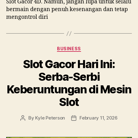
Slot Gacor 4D. Namun, jangan lupa untuk selalu
bermain dengan penuh kesenangan dan tetap
mengontrol diri
Categories
BUSINESS
Slot Gacor Hari Ini:
Serba-Serbi
Keberuntungan di Mesin
Slot
By
Kyle Peterson
February 11, 2026
Post
Post
author
date