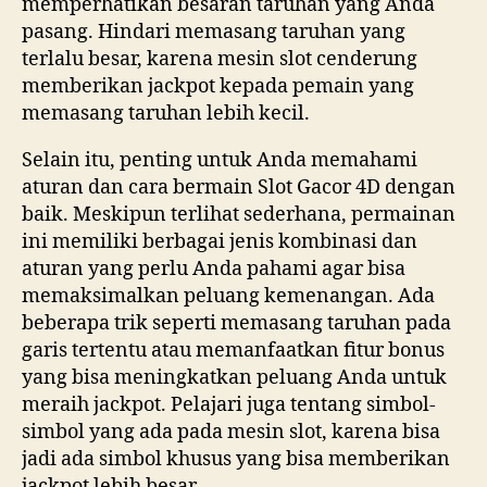
memperhatikan besaran taruhan yang Anda
pasang. Hindari memasang taruhan yang
terlalu besar, karena mesin slot cenderung
memberikan jackpot kepada pemain yang
memasang taruhan lebih kecil.
Selain itu, penting untuk Anda memahami
aturan dan cara bermain Slot Gacor 4D dengan
baik. Meskipun terlihat sederhana, permainan
ini memiliki berbagai jenis kombinasi dan
aturan yang perlu Anda pahami agar bisa
memaksimalkan peluang kemenangan. Ada
beberapa trik seperti memasang taruhan pada
garis tertentu atau memanfaatkan fitur bonus
yang bisa meningkatkan peluang Anda untuk
meraih jackpot. Pelajari juga tentang simbol-
simbol yang ada pada mesin slot, karena bisa
jadi ada simbol khusus yang bisa memberikan
jackpot lebih besar.