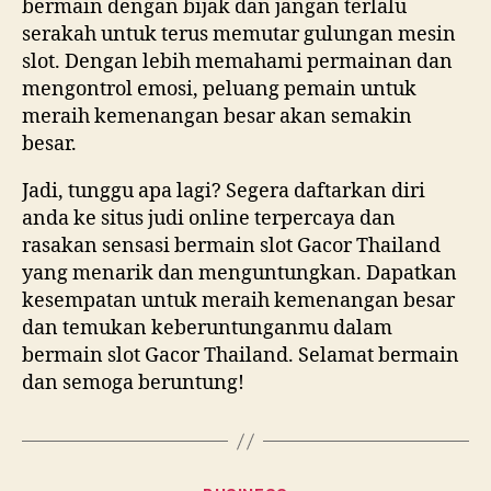
bermain dengan bijak dan jangan terlalu
serakah untuk terus memutar gulungan mesin
slot. Dengan lebih memahami permainan dan
mengontrol emosi, peluang pemain untuk
meraih kemenangan besar akan semakin
besar.
Jadi, tunggu apa lagi? Segera daftarkan diri
anda ke situs judi online terpercaya dan
rasakan sensasi bermain slot Gacor Thailand
yang menarik dan menguntungkan. Dapatkan
kesempatan untuk meraih kemenangan besar
dan temukan keberuntunganmu dalam
bermain slot Gacor Thailand. Selamat bermain
dan semoga beruntung!
Categories