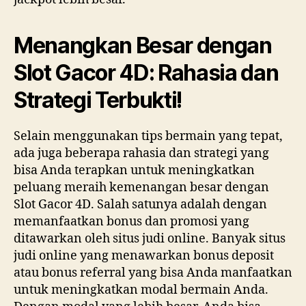
Menangkan Besar dengan
Slot Gacor 4D: Rahasia dan
Strategi Terbukti!
Selain menggunakan tips bermain yang tepat,
ada juga beberapa rahasia dan strategi yang
bisa Anda terapkan untuk meningkatkan
peluang meraih kemenangan besar dengan
Slot Gacor 4D. Salah satunya adalah dengan
memanfaatkan bonus dan promosi yang
ditawarkan oleh situs judi online. Banyak situs
judi online yang menawarkan bonus deposit
atau bonus referral yang bisa Anda manfaatkan
untuk meningkatkan modal bermain Anda.