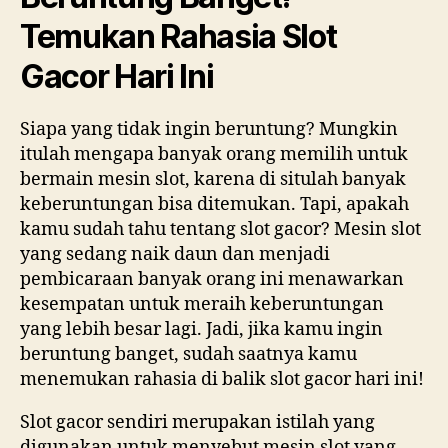
Temukan Rahasia Slot
Gacor Hari Ini
Siapa yang tidak ingin beruntung? Mungkin
itulah mengapa banyak orang memilih untuk
bermain mesin slot, karena di situlah banyak
keberuntungan bisa ditemukan. Tapi, apakah
kamu sudah tahu tentang slot gacor? Mesin slot
yang sedang naik daun dan menjadi
pembicaraan banyak orang ini menawarkan
kesempatan untuk meraih keberuntungan
yang lebih besar lagi. Jadi, jika kamu ingin
beruntung banget, sudah saatnya kamu
menemukan rahasia di balik slot gacor hari ini!
Slot gacor sendiri merupakan istilah yang
digunakan untuk menyebut mesin slot yang