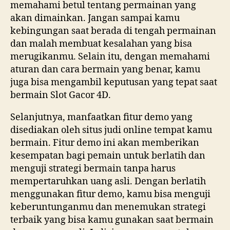
memahami betul tentang permainan yang
akan dimainkan. Jangan sampai kamu
kebingungan saat berada di tengah permainan
dan malah membuat kesalahan yang bisa
merugikanmu. Selain itu, dengan memahami
aturan dan cara bermain yang benar, kamu
juga bisa mengambil keputusan yang tepat saat
bermain Slot Gacor 4D.
Selanjutnya, manfaatkan fitur demo yang
disediakan oleh situs judi online tempat kamu
bermain. Fitur demo ini akan memberikan
kesempatan bagi pemain untuk berlatih dan
menguji strategi bermain tanpa harus
mempertaruhkan uang asli. Dengan berlatih
menggunakan fitur demo, kamu bisa menguji
keberuntunganmu dan menemukan strategi
terbaik yang bisa kamu gunakan saat bermain