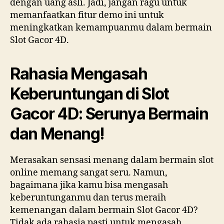
dengan uang asli. Jadi, jangan ragu untuk
memanfaatkan fitur demo ini untuk
meningkatkan kemampuanmu dalam bermain
Slot Gacor 4D.
Rahasia Mengasah
Keberuntungan di Slot
Gacor 4D: Serunya Bermain
dan Menang!
Merasakan sensasi menang dalam bermain slot
online memang sangat seru. Namun,
bagaimana jika kamu bisa mengasah
keberuntunganmu dan terus meraih
kemenangan dalam bermain Slot Gacor 4D?
Tidak ada rahasia pasti untuk mengasah