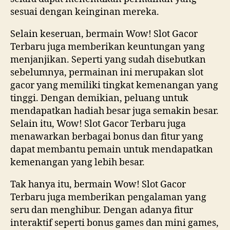
sesuai dengan keinginan mereka.
Selain keseruan, bermain Wow! Slot Gacor
Terbaru juga memberikan keuntungan yang
menjanjikan. Seperti yang sudah disebutkan
sebelumnya, permainan ini merupakan slot
gacor yang memiliki tingkat kemenangan yang
tinggi. Dengan demikian, peluang untuk
mendapatkan hadiah besar juga semakin besar.
Selain itu, Wow! Slot Gacor Terbaru juga
menawarkan berbagai bonus dan fitur yang
dapat membantu pemain untuk mendapatkan
kemenangan yang lebih besar.
Tak hanya itu, bermain Wow! Slot Gacor
Terbaru juga memberikan pengalaman yang
seru dan menghibur. Dengan adanya fitur
interaktif seperti bonus games dan mini games,