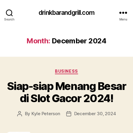
drinkbarandgrill.com
Search
Menu
Month:
December 2024
Categories
BUSINESS
Siap-siap Menang Besar
di Slot Gacor 2024!
By
Kyle Peterson
December 30, 2024
Post
Post
author
date