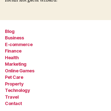
mesin slot gacor terbaru!
Blog
Business
E-commerce
Finance
Health
Marketing
Online Games
Pet Care
Property
Technology
Travel
Contact