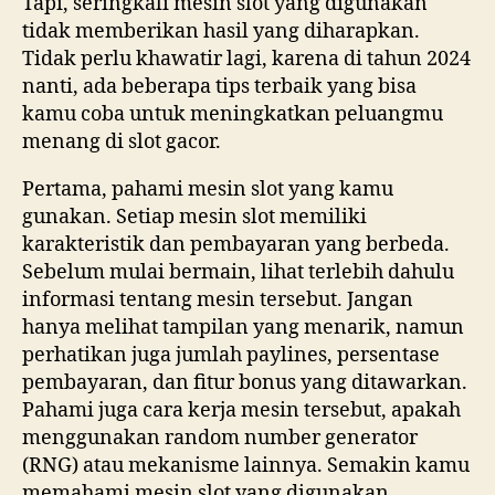
Tapi, seringkali mesin slot yang digunakan
tidak memberikan hasil yang diharapkan.
Tidak perlu khawatir lagi, karena di tahun 2024
nanti, ada beberapa tips terbaik yang bisa
kamu coba untuk meningkatkan peluangmu
menang di slot gacor.
Pertama, pahami mesin slot yang kamu
gunakan. Setiap mesin slot memiliki
karakteristik dan pembayaran yang berbeda.
Sebelum mulai bermain, lihat terlebih dahulu
informasi tentang mesin tersebut. Jangan
hanya melihat tampilan yang menarik, namun
perhatikan juga jumlah paylines, persentase
pembayaran, dan fitur bonus yang ditawarkan.
Pahami juga cara kerja mesin tersebut, apakah
menggunakan random number generator
(RNG) atau mekanisme lainnya. Semakin kamu
memahami mesin slot yang digunakan,