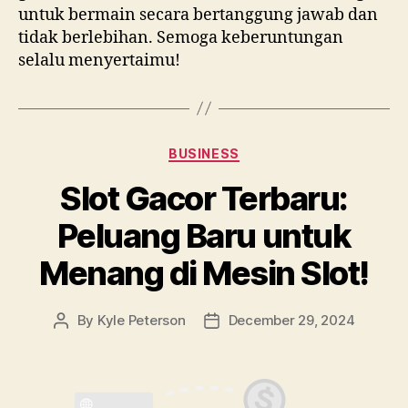
untuk bermain secara bertanggung jawab dan
tidak berlebihan. Semoga keberuntungan
selalu menyertaimu!
Categories
BUSINESS
Slot Gacor Terbaru:
Peluang Baru untuk
Menang di Mesin Slot!
By
Kyle Peterson
December 29, 2024
Post
Post
author
date