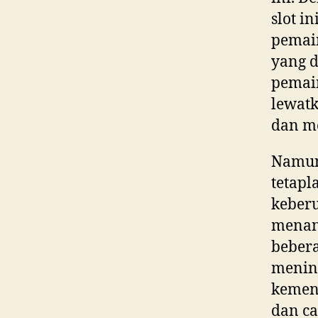
slot i
pemain
yang 
pemai
lewat
dan me
Namun,
tetap
keberu
menan
beber
menin
kemen
dan ca