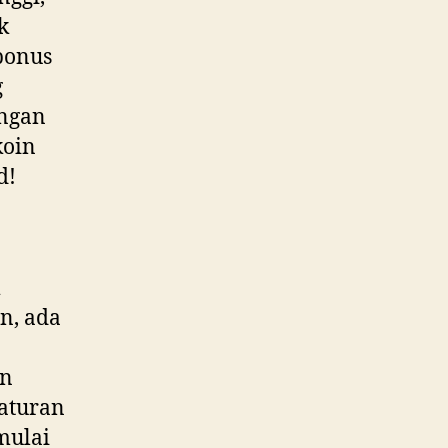
k
 bonus
g
angan
koin
d!
n, ada
an
aturan
mulai