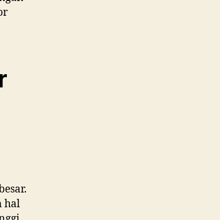
or
r
esar.
 hal
nggi,