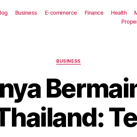
log
Business
E-commerce
Finance
Health
Prope
Categories
BUSINESS
nya Bermain
Thailand: 