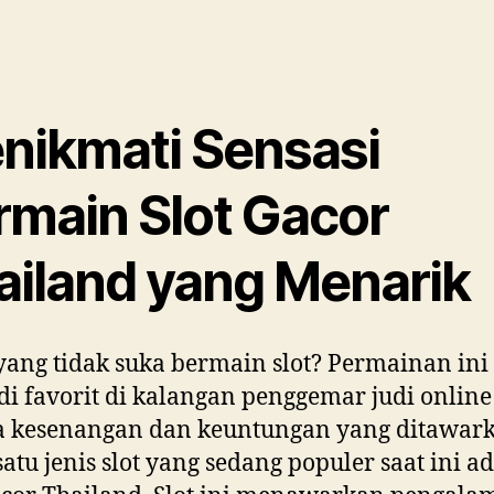
nikmati Sensasi
rmain Slot Gacor
ailand yang Menarik
yang tidak suka bermain slot? Permainan ini
i favorit di kalangan penggemar judi online
a kesenangan dan keuntungan yang ditawark
satu jenis slot yang sedang populer saat ini a