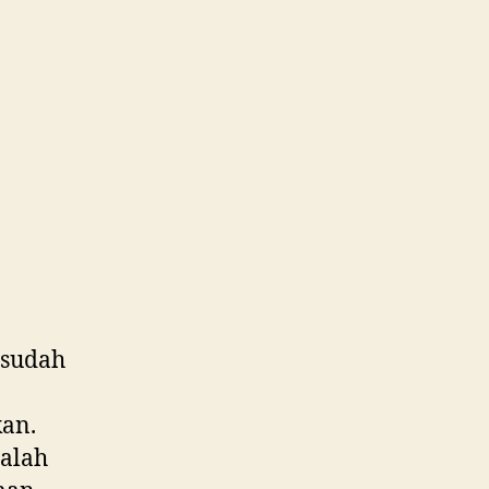
 sudah
an.
dalah