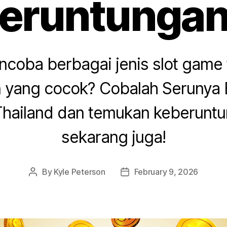
eruntunga
coba berbagai jenis slot game 
yang cocok? Cobalah Serunya B
Thailand dan temukan keberunt
sekarang juga!
By
Kyle Peterson
February 9, 2026
Post
Post
author
date