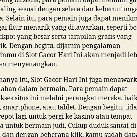
ang tersedia, para pemain dapat memilih g
aling sesuai dengan selera dan keberuntung
. Selain itu, para pemain juga dapat menikm
ai fitur menarik yang ditawarkan, seperti b
ckpot yang besar serta tampilan grafis yang
k. Dengan begitu, dijamin pengalaman
nmu di Slot Gacor Hari Ini akan menjadi le
dan menyenangkan.
hanya itu, Slot Gacor Hari Ini juga menawar
ahan dalam bermain. Para pemain dapat
ses situs ini melalui perangkat mereka, baik
, smartphone, atau tablet. Dengan begitu, tid
repot lagi untuk pergi ke kasino atau tempat
a untuk bermain judi. Cukup duduk santai di
 dan dengan beberapa klik, kamu sudah dap