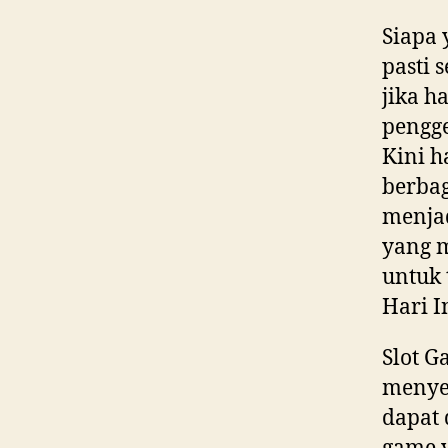
Siapa 
pasti 
jika h
pengge
Kini h
berba
menja
yang 
untuk 
Hari I
Slot G
menye
dapat 