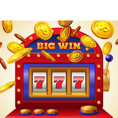
author
date