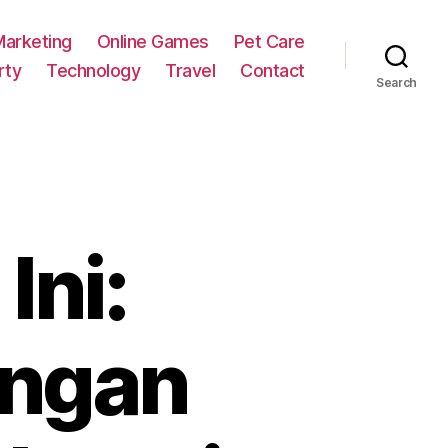
Marketing
Online Games
Pet Care
rty
Technology
Travel
Contact
Search
Ini:
angan