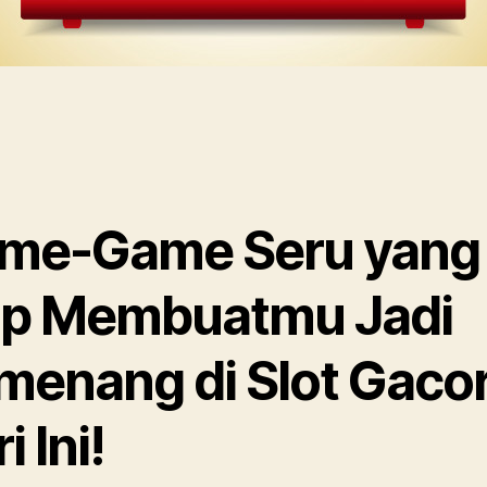
me-Game Seru yang
ap Membuatmu Jadi
menang di Slot Gaco
i Ini!