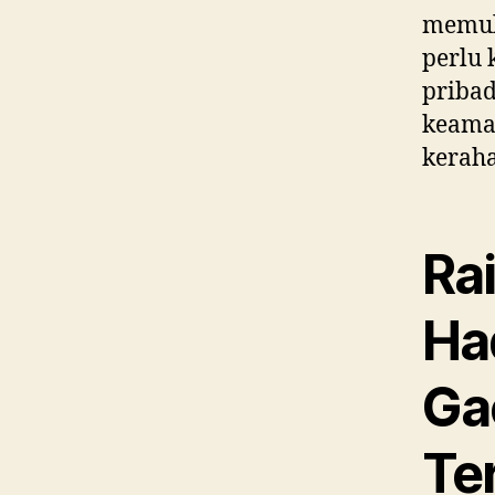
memula
perlu 
pribad
keaman
kerah
Ra
Had
Ga
Te