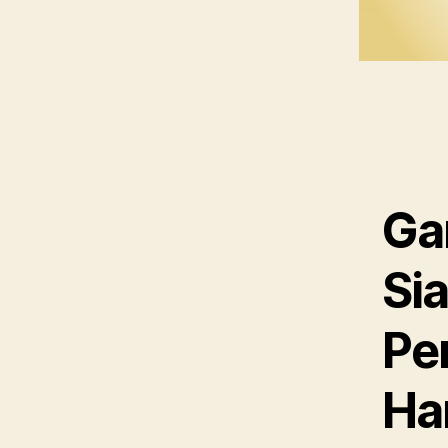
Ga
Si
Pe
Har