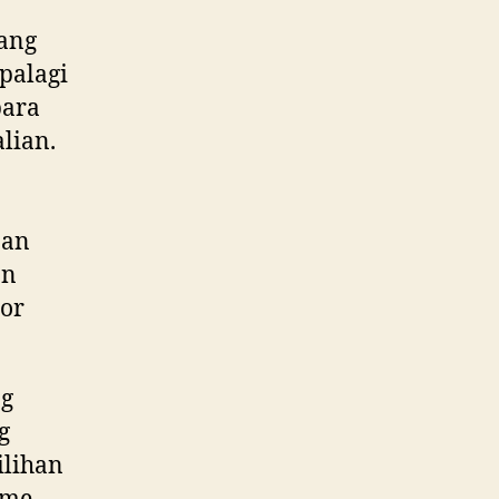
rang
palagi
para
lian.
nan
an
cor
ng
g
ilihan