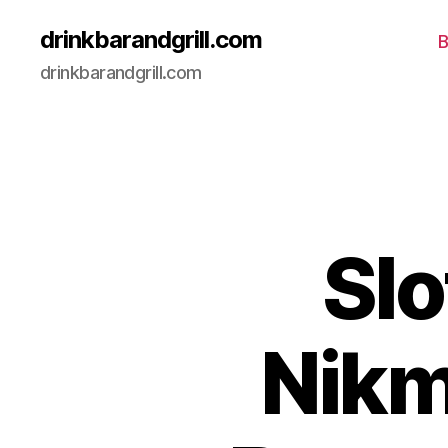
drinkbarandgrill.com
B
drinkbarandgrill.com
Slo
Nikm