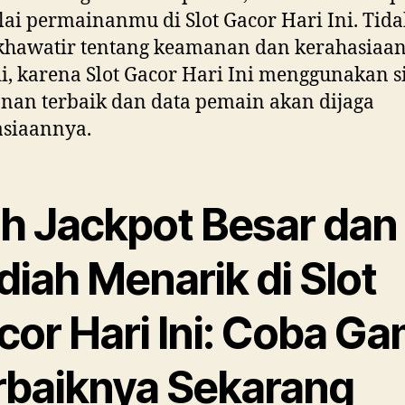
i permainanmu di Slot Gacor Hari Ini. Tida
khawatir tentang keamanan dan kerahasiaan
i, karena Slot Gacor Hari Ini menggunakan s
an terbaik dan data pemain akan dijaga
asiaannya.
ih Jackpot Besar dan
iah Menarik di Slot
cor Hari Ini: Coba G
rbaiknya Sekarang