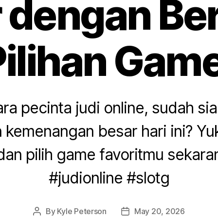
 dengan Be
Pilihan Game
ra pecinta judi online, sudah si
kemenangan besar hari ini? Yuk
an pilih game favoritmu sekara
#judionline #slotg
By
Kyle Peterson
May 20, 2026
Post
Post